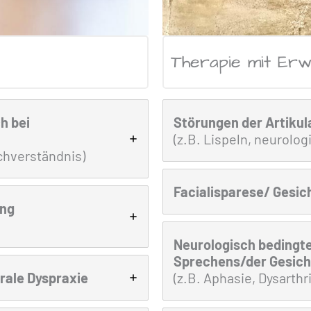
Therapie mit Er
h bei
Störungen der Artikul
(z.B. Lispeln, neurolog
chverständnis)
Facialisparese/ Gesi
ung
Neurologisch bedingt
Sprechens/der Gesic
rale Dyspraxie
(z.B. Aphasie, Dysarthr