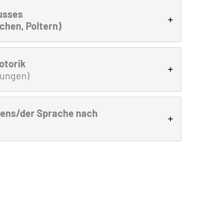
usses
echen, Poltern)
otorik
llungen)
ens/der Sprache nach