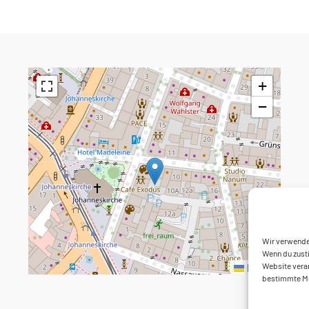
+
−
Wir verwende
Wenn du zusti
Leaflet
Website verar
bestimmte Me