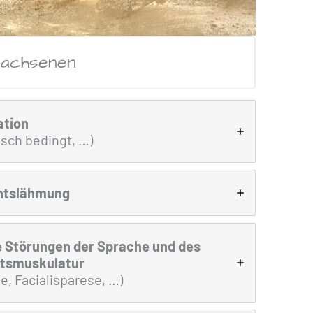
wachsenen
ation
isch bedingt, …)
chtslähmung
e Störungen der Sprache und des
htsmuskulatur
ie, Facialisparese, …)